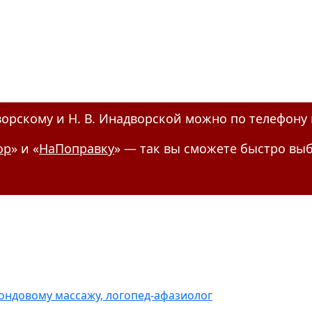
ворскому и Н. В. Инадворской можно по телефону
ор
» и «
НаПоправку
» — так вы сможете быстро выб
зондовому массажу, логопед-афазиолог