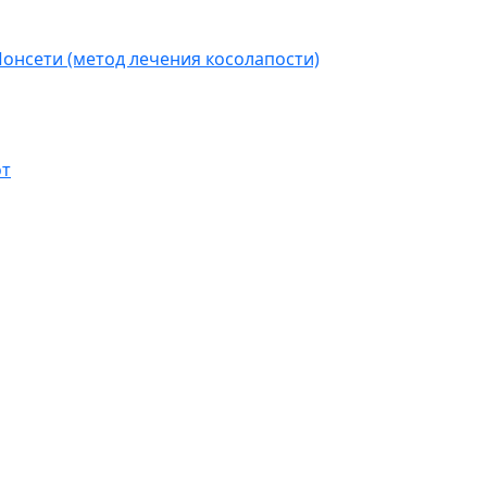
Понсети (метод лечения косолапости)
от