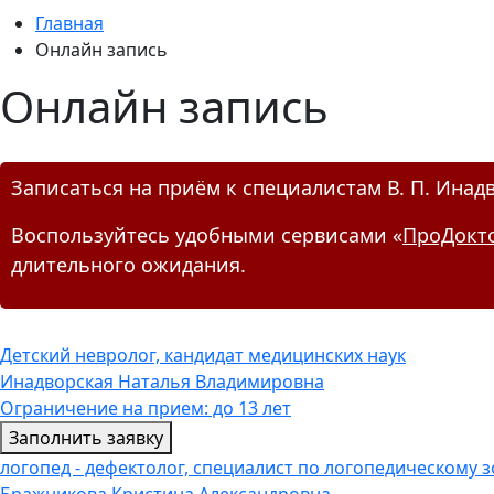
Главная
Онлайн запись
Онлайн запись
Записаться на приём к специалистам В. П. Инад
Воспользуйтесь удобными сервисами «
ПроДокт
длительного ожидания.
Детский невролог, кандидат медицинских наук
Инадворская Наталья Владимировна
Ограничение на прием: до 13 лет
Заполнить заявку
логопед - дефектолог, специалист по логопедическому 
Бражникова Кристина Александровна